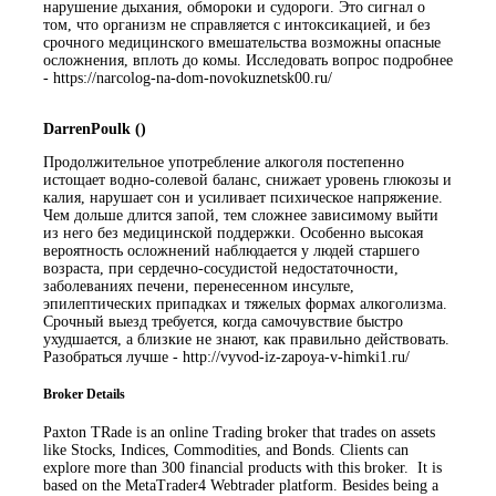
нарушение дыхания, обмороки и судороги. Это сигнал о
том, что организм не справляется с интоксикацией, и без
срочного медицинского вмешательства возможны опасные
осложнения, вплоть до комы. Исследовать вопрос подробнее
- https://narcolog-na-dom-novokuznetsk00.ru/
DarrenPoulk (
)
Продолжительное употребление алкоголя постепенно
истощает водно-солевой баланс, снижает уровень глюкозы и
калия, нарушает сон и усиливает психическое напряжение.
Чем дольше длится запой, тем сложнее зависимому выйти
из него без медицинской поддержки. Особенно высокая
вероятность осложнений наблюдается у людей старшего
возраста, при сердечно-сосудистой недостаточности,
заболеваниях печени, перенесенном инсульте,
эпилептических припадках и тяжелых формах алкоголизма.
Срочный выезд требуется, когда самочувствие быстро
ухудшается, а близкие не знают, как правильно действовать.
Разобраться лучше - http://vyvod-iz-zapoya-v-himki1.ru/
Broker Details
Paxton TRade is an online Trading broker that trades on assets
like Stocks, Indices, Commodities, and Bonds. Clients can
explore more than 300 financial products with this broker. It is
based on the MetaTrader4 Webtrader platform. Besides being a