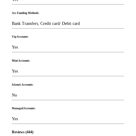
Acc Funding Methods:
Bank Transfers, Credit card/ Debit card
Vip Accounts:
Yes
Mini Accounts:
Yes
Islamic Accounts:
No
Managed Accounts:
Yes
Reviews (444)