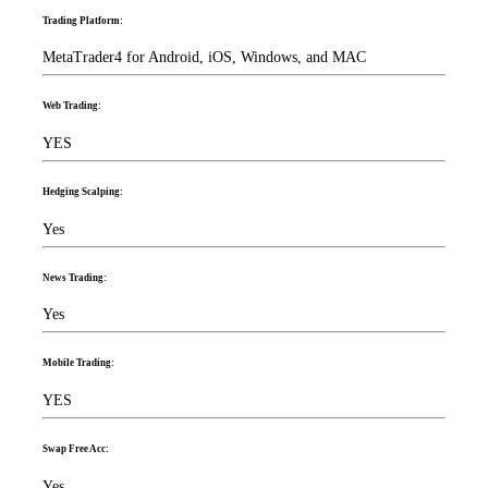
Trading Platform:
MetaTrader4 for Android, iOS, Windows, and MAC
Web Trading:
YES
Hedging Scalping:
Yes
News Trading:
Yes
Mobile Trading:
YES
Swap Free Acc:
Yes