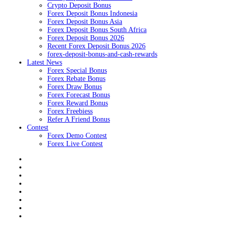
Crypto Deposit Bonus
Forex Deposit Bonus Indonesia
Forex Deposit Bonus Asia
Forex Deposit Bonus South Africa
Forex Deposit Bonus 2026
Recent Forex Deposit Bonus 2026
forex-deposit-bonus-and-cash-rewards
Latest News
Forex Special Bonus
Forex Rebate Bonus
Forex Draw Bonus
Forex Forecast Bonus
Forex Reward Bonus
Forex Freebiess
Refer A Friend Bonus
Contest
Forex Demo Contest
Forex Live Contest