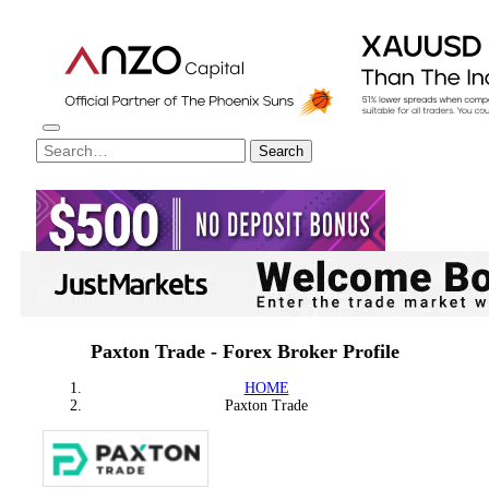
Paxton Trade - Forex Broker Profile
HOME
Paxton Trade