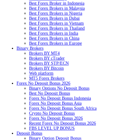
Best Forex Broker in Indonesia
Best Forex Brokers in Malaysia
Best Forex Brokers in Nigeria
Best Forex Brokers in Dubai
Best Forex Brokers in Vietnam
Best Forex Brokers in Thailand
Best Forex Brokers in India
Best Forex Brokers in China
Best Forex Brokers in Europe
Binary Brokers
Brokers BY MT4
Brokers BY cTrader
Brokers BY STP/ECN
Brokers BY Bitcoin
Web platform
MT5 Forex Brokers
Forex No Deposit Bonus 2026
Binary Options No Deposit Bonus
Best No Deposit Bonus
Forex No Deposit Bonus Indonesia
Forex No Deposit Bonus Asia
Forex No Deposit Bonus South Africa
Crypto No Deposit Bonus
Forex No Deposit Bonus 2026
Recent Forex No Deposit Bonus 2026
FBS LEVEL UP BONUS
Deposit Bonus
Binary Option Deposit Bonus