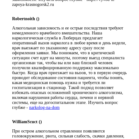
zapoya-krasnogorsk2.ru
Robertnoith (
)
Алкогольная зависимость и ее острые последствия требуют
немедленного врачебного вмешательства. Наша
наркологическая служба в Люберцах предлагает
оперативный вызов нарколога в любое время и день недели,
врач выезжает по указанному адресу сразу после
оформления заявки. Мы понимаем, что в критической
ситуации счет идет на минуты, поэтому выезд специалиста
организован так, чтобы вы или ваш близкий человек
получили квалифицированную поддержку максимально
быстро. Когда врач приезжает на вызов, то в первую очередь
проводит обследование состояния пациента, чтобы понять,
какая медицинская помощь нужна и требуется ли
госпитализация в стационар. Такой подход позволяет
избежать опасных осложнений хронического алкоголизма,
включая нарушения работы сердца, печени и нервной
системы, еще на догоспитальном этапе. Изучить вопрос
глубже -
narkolog-na-dom
WilliamScuct (
)
При остром алкогольном отравлении появляются
головокружение, рвота, сильная слабость, скачки давления,